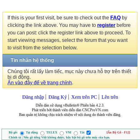
If this is your first visit, be sure to check out the
FAQ
by
clicking the link above. You may have to
register
before
you can post: click the register link above to proceed. To
start viewing messages, select the forum that you want
to visit from the selection below.
Tin nhắn hệ thống
Chúng tôi rất lấy làm tiếc, mục này chưa hỗ trợ trên thiết
bị di động.
Ấn vào đây để về trang chính
.
Đăng nhập
Đăng Ký
Xem trên PC
Lên trên
Diễn đàn sử dụng vBulletin® Phiên bản 4.2.3.
Phát triển bởi thành viên diễn đàn CNCProVN.com
Ban quản trị không chịu trách nhiệm về nội dung do thành viên đăng.
Bộ gõ:
Tự động
TELEX
VNI
Tắt
[Ẩn Bộ Gõ - F12]
Chính tả | Nếu gõ tiếng Việt không được, hãy bật bộ gõ trên máy của bạn.