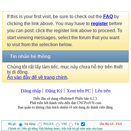
If this is your first visit, be sure to check out the
FAQ
by
clicking the link above. You may have to
register
before
you can post: click the register link above to proceed. To
start viewing messages, select the forum that you want
to visit from the selection below.
Tin nhắn hệ thống
Chúng tôi rất lấy làm tiếc, mục này chưa hỗ trợ trên thiết
bị di động.
Ấn vào đây để về trang chính
.
Đăng nhập
Đăng Ký
Xem trên PC
Lên trên
Diễn đàn sử dụng vBulletin® Phiên bản 4.2.3.
Phát triển bởi thành viên diễn đàn CNCProVN.com
Ban quản trị không chịu trách nhiệm về nội dung do thành viên đăng.
Bộ gõ:
Tự động
TELEX
VNI
Tắt
[Ẩn Bộ Gõ - F12]
Chính tả | Nếu gõ tiếng Việt không được, hãy bật bộ gõ trên máy của bạn.