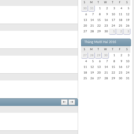
S
M
T
W
T
F
S
30
31
1
2
3
4
5
6
7
8
9
10
11
12
13
14
15
16
17
18
19
20
21
22
23
24
25
26
27
28
29
30
1
2
3
Tháng Mười Hai 2016
S
M
T
W
T
F
S
27
28
29
30
1
2
3
4
5
6
7
8
9
10
11
12
13
14
15
16
17
18
19
20
21
22
23
24
25
26
27
28
29
30
31
←
→