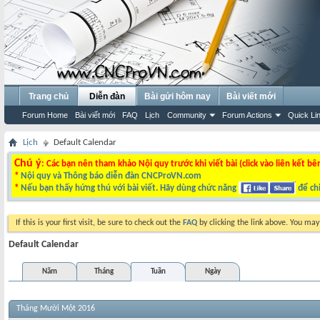
Trang chủ
Diễn đàn
Bài gửi hôm nay
Bài viết mới
Forum Home
Bài viết mới
FAQ
Lịch
Community
Forum Actions
Quick Li
Lịch
Default Calendar
Chú ý
: Các bạn nên tham khảo Nội quy trước khi viết bài (click vào liên kết bê
*
Nội quy và Thông báo diễn đàn CNCProVN.com
*
Nếu bạn thấy hứng thú với bài viết. Hãy dùng chức năng
để chi
If this is your first visit, be sure to check out the
FAQ
by clicking the link above. You ma
Default Calendar
Năm
Tháng
Tuần
Ngày
Tháng Mười Một 2016