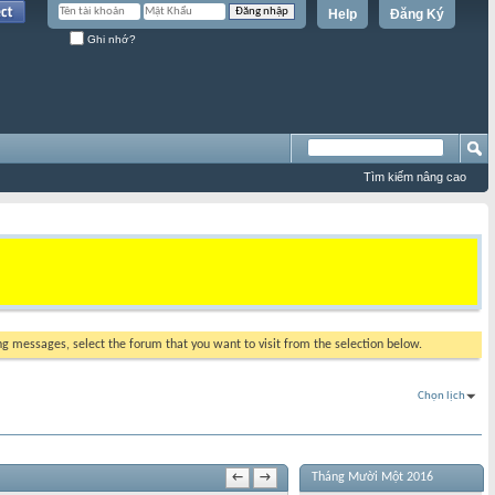
Help
Đăng Ký
Ghi nhớ?
Tìm kiếm nâng cao
ing messages, select the forum that you want to visit from the selection below.
Chọn lịch
Tháng Mười Một 2016
←
→