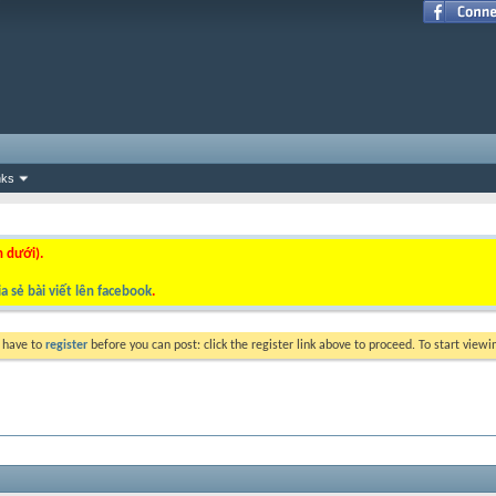
nks
n dưới).
a sẻ bài viết lên facebook
.
y have to
register
before you can post: click the register link above to proceed. To start view