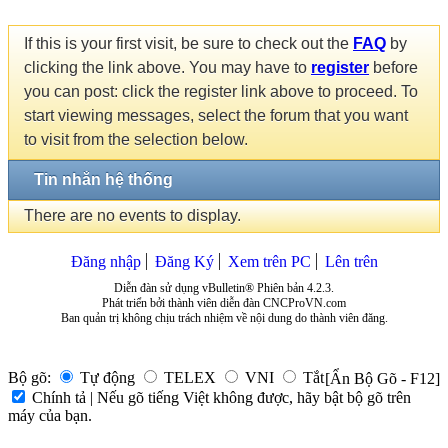
If this is your first visit, be sure to check out the
FAQ
by
clicking the link above. You may have to
register
before
you can post: click the register link above to proceed. To
start viewing messages, select the forum that you want
to visit from the selection below.
Tin nhắn hệ thống
There are no events to display.
Đăng nhập
Đăng Ký
Xem trên PC
Lên trên
Diễn đàn sử dụng vBulletin® Phiên bản 4.2.3.
Phát triển bởi thành viên diễn đàn CNCProVN.com
Ban quản trị không chịu trách nhiệm về nội dung do thành viên đăng.
Bộ gõ:
Tự động
TELEX
VNI
Tắt
[Ẩn Bộ Gõ - F12]
Chính tả | Nếu gõ tiếng Việt không được, hãy bật bộ gõ trên
máy của bạn.