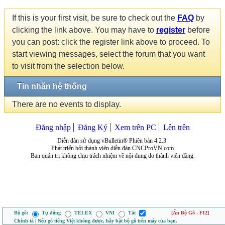
If this is your first visit, be sure to check out the
FAQ
by
clicking the link above. You may have to
register
before
you can post: click the register link above to proceed. To
start viewing messages, select the forum that you want
to visit from the selection below.
Tin nhắn hệ thống
There are no events to display.
Đăng nhập
Đăng Ký
Xem trên PC
Lên trên
Diễn đàn sử dụng vBulletin® Phiên bản 4.2.3.
Phát triển bởi thành viên diễn đàn CNCProVN.com
Ban quản trị không chịu trách nhiệm về nội dung do thành viên đăng.
Bộ gõ:
Tự động
TELEX
VNI
Tắt
[Ẩn Bộ Gõ - F12]
Chính tả | Nếu gõ tiếng Việt không được, hãy bật bộ gõ trên máy của bạn.