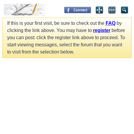
If this is your first visit, be sure to check out the
FAQ
by
clicking the link above. You may have to
register
before
you can post: click the register link above to proceed. To
start viewing messages, select the forum that you want
to visit from the selection below.