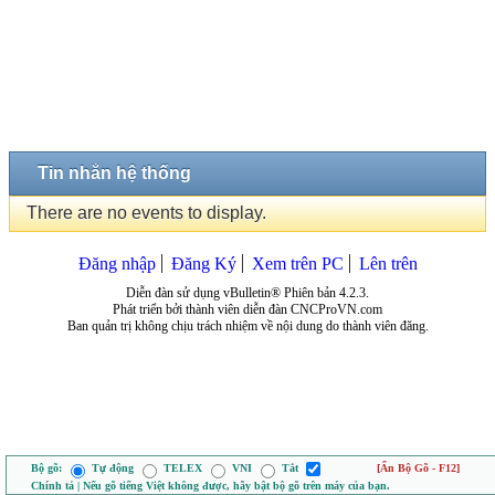
Tin nhắn hệ thống
There are no events to display.
Đăng nhập
Đăng Ký
Xem trên PC
Lên trên
Diễn đàn sử dụng vBulletin® Phiên bản 4.2.3.
Phát triển bởi thành viên diễn đàn CNCProVN.com
Ban quản trị không chịu trách nhiệm về nội dung do thành viên đăng.
Bộ gõ:
Tự động
TELEX
VNI
Tắt
[Ẩn Bộ Gõ - F12]
Chính tả | Nếu gõ tiếng Việt không được, hãy bật bộ gõ trên máy của bạn.