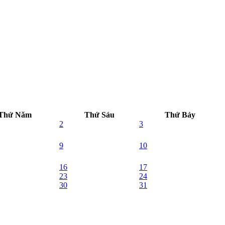
Thứ Năm
Thứ Sáu
Thứ Bảy
2
3
9
10
16
17
23
24
30
31