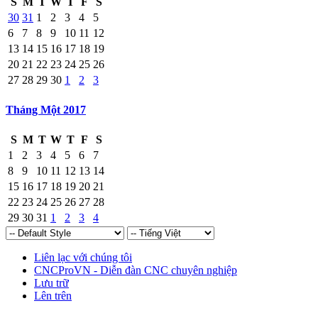
S
M
T
W
T
F
S
30
31
1
2
3
4
5
6
7
8
9
10
11
12
13
14
15
16
17
18
19
20
21
22
23
24
25
26
27
28
29
30
1
2
3
Tháng Một 2017
S
M
T
W
T
F
S
1
2
3
4
5
6
7
8
9
10
11
12
13
14
15
16
17
18
19
20
21
22
23
24
25
26
27
28
29
30
31
1
2
3
4
Liên lạc với chúng tôi
CNCProVN - Diễn đàn CNC chuyên nghiệp
Lưu trữ
Lên trên