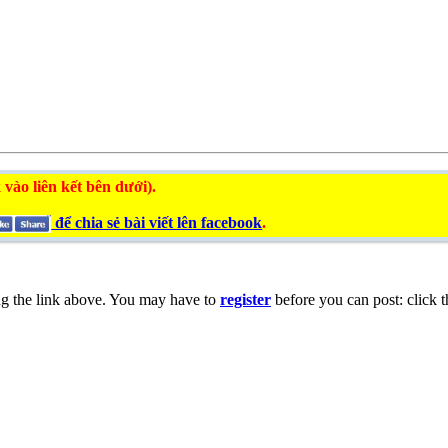
 vào liên kết bên dưới).
để chia sẻ bài viết lên facebook
.
ng the link above. You may have to
register
before you can post: click t