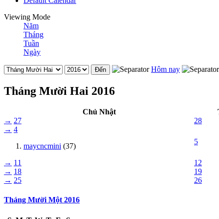
Default Calendar
Viewing Mode
Năm
Tháng
Tuần
Ngày
Hôm nay
Tháng Mười Hai 2016
Chủ Nhật
→
27
28
→
4
5
maycncmini
(37)
→
11
12
→
18
19
→
25
26
Tháng Mười Một 2016