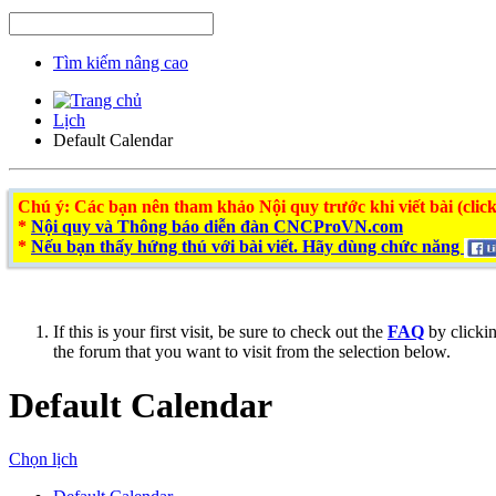
Tìm kiếm nâng cao
Lịch
Default Calendar
Chú ý
: Các bạn nên tham khảo Nội quy trước khi viết bài (click
*
Nội quy và Thông báo diễn đàn CNCProVN.com
*
Nếu bạn thấy hứng thú với bài viết. Hãy dùng chức năng
If this is your first visit, be sure to check out the
FAQ
by clicki
the forum that you want to visit from the selection below.
Default Calendar
Chọn lịch