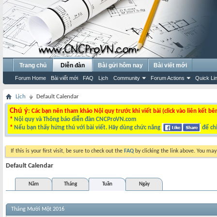
Trang chủ
Diễn đàn
Bài gửi hôm nay
Bài viết mới
Forum Home
Bài viết mới
FAQ
Lịch
Community
Forum Actions
Quick Li
Lịch
Default Calendar
Chú ý
: Các bạn nên tham khảo Nội quy trước khi viết bài (click vào liên kết bê
*
Nội quy và Thông báo diễn đàn CNCProVN.com
*
Nếu bạn thấy hứng thú với bài viết. Hãy dùng chức năng
để chi
If this is your first visit, be sure to check out the
FAQ
by clicking the link above. You ma
Default Calendar
Năm
Tháng
Tuần
Ngày
Tháng Mười Một 2016