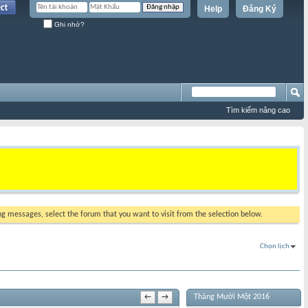
Help
Đăng Ký
Ghi nhớ?
Tìm kiếm nâng cao
ing messages, select the forum that you want to visit from the selection below.
Chọn lịch
Tháng Mười Một 2016
←
→