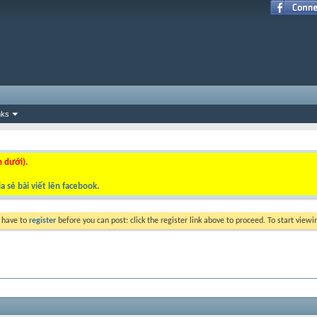
nks
n dưới).
a sẻ bài viết lên facebook
.
y have to
register
before you can post: click the register link above to proceed. To start view