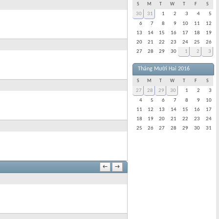
S
M
T
W
T
F
S
30
31
1
2
3
4
5
6
7
8
9
10
11
12
13
14
15
16
17
18
19
20
21
22
23
24
25
26
27
28
29
30
1
2
3
Tháng Mười Hai 2016
S
M
T
W
T
F
S
27
28
29
30
1
2
3
4
5
6
7
8
9
10
11
12
13
14
15
16
17
18
19
20
21
22
23
24
25
26
27
28
29
30
31
←
→