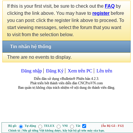
If this is your first visit, be sure to check out the
FAQ
by
clicking the link above. You may have to
register
before
you can post: click the register link above to proceed. To
start viewing messages, select the forum that you want
to visit from the selection below.
Tin nhắn hệ thống
There are no events to display.
Đăng nhập
Đăng Ký
Xem trên PC
Lên trên
Diễn đàn sử dụng vBulletin® Phiên bản 4.2.3.
Phát triển bởi thành viên diễn đàn CNCProVN.com
Ban quản trị không chịu trách nhiệm về nội dung do thành viên đăng.
Bộ gõ:
Tự động
TELEX
VNI
Tắt
[Ẩn Bộ Gõ - F12]
Chính tả | Nếu gõ tiếng Việt không được, hãy bật bộ gõ trên máy của bạn.