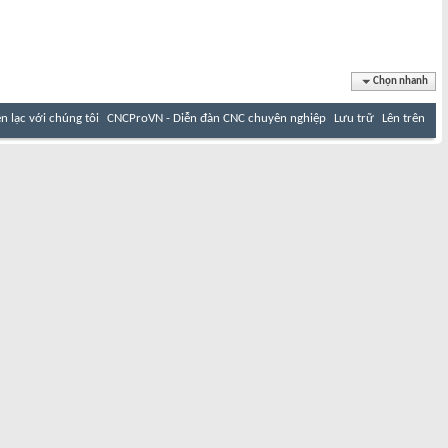
Chọn nhanh
ên lạc với chúng tôi
CNCProVN - Diễn đàn CNC chuyên nghiệp
Lưu trữ
Lên trên