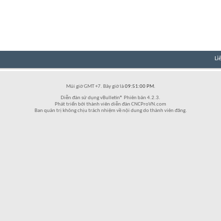
Li
Múi giờ GMT +7. Bây giờ là
09:51:00 PM
.
Diễn đàn sử dụng vBulletin® Phiên bản 4.2.3.
Phát triển bởi thành viên diễn đàn CNCProVN.com
Ban quản trị không chịu trách nhiệm về nội dung do thành viên đăng.