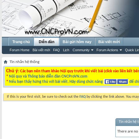
Trang chủ
Diễn đàn
Bài gửi hôm nay
Bài viết mới
Forum Home
Bài viết mới
FAQ
Lịch
Community
Forum Actions
Quick Li
Tin nhắn hệ thống
Chú ý
: Các bạn nên tham khảo Nội quy trước khi viết bài (click vào liên kết bê
*
Nội quy và Thông báo diễn đàn CNCProVN.com
*
Nếu bạn thấy hứng thú với bài viết. Hãy dùng chức năng
để chi
If this is your first visit, be sure to check out the
FAQ
by clicking the link above. You ma
Tin nhắn hệ 
There are no 