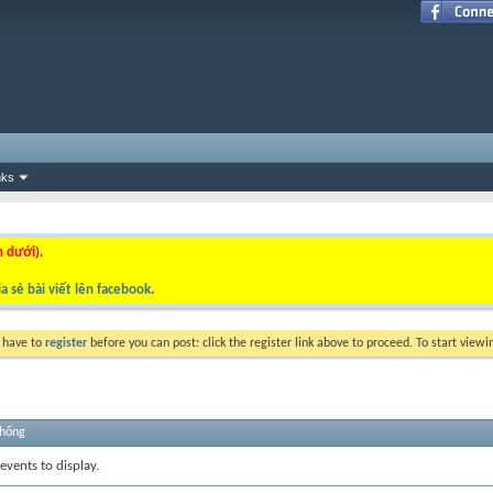
nks
n dưới).
a sẻ bài viết lên facebook
.
y have to
register
before you can post: click the register link above to proceed. To start view
thống
events to display.