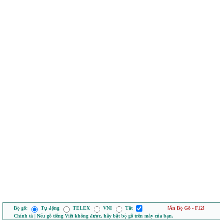
Bộ gõ:
Tự động
TELEX
VNI
Tắt
[Ẩn Bộ Gõ - F12]
Chính tả | Nếu gõ tiếng Việt không được, hãy bật bộ gõ trên máy của bạn.