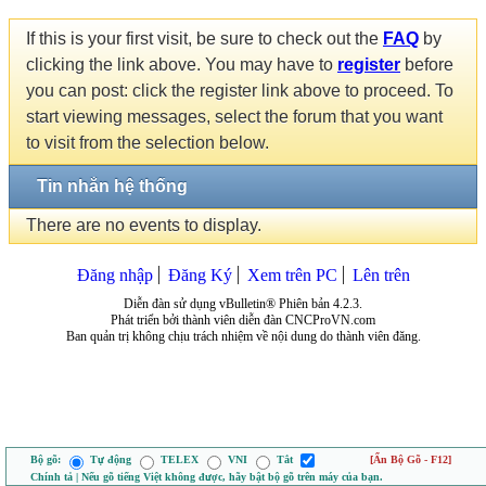
If this is your first visit, be sure to check out the
FAQ
by
clicking the link above. You may have to
register
before
you can post: click the register link above to proceed. To
start viewing messages, select the forum that you want
to visit from the selection below.
Tin nhắn hệ thống
There are no events to display.
Đăng nhập
Đăng Ký
Xem trên PC
Lên trên
Diễn đàn sử dụng vBulletin® Phiên bản 4.2.3.
Phát triển bởi thành viên diễn đàn CNCProVN.com
Ban quản trị không chịu trách nhiệm về nội dung do thành viên đăng.
Bộ gõ:
Tự động
TELEX
VNI
Tắt
[Ẩn Bộ Gõ - F12]
Chính tả | Nếu gõ tiếng Việt không được, hãy bật bộ gõ trên máy của bạn.