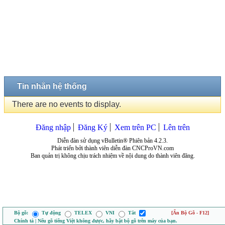
Tin nhắn hệ thống
There are no events to display.
Đăng nhập
Đăng Ký
Xem trên PC
Lên trên
Diễn đàn sử dụng vBulletin® Phiên bản 4.2.3.
Phát triển bởi thành viên diễn đàn CNCProVN.com
Ban quản trị không chịu trách nhiệm về nội dung do thành viên đăng.
Bộ gõ:
Tự động
TELEX
VNI
Tắt
[Ẩn Bộ Gõ - F12]
Chính tả | Nếu gõ tiếng Việt không được, hãy bật bộ gõ trên máy của bạn.