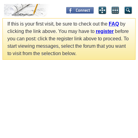
If this is your first visit, be sure to check out the
FAQ
by
clicking the link above. You may have to
register
before
you can post: click the register link above to proceed. To
start viewing messages, select the forum that you want
to visit from the selection below.