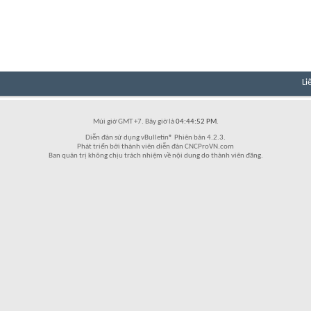
Li
Múi giờ GMT +7. Bây giờ là
04:44:52 PM
.
Diễn đàn sử dụng vBulletin® Phiên bản 4.2.3.
Phát triển bởi thành viên diễn đàn CNCProVN.com
Ban quản trị không chịu trách nhiệm về nội dung do thành viên đăng.