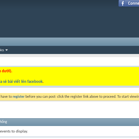
nks
n dưới).
a sẻ bài viết lên facebook
.
y have to
register
before you can post: click the register link above to proceed. To start view
thống
events to display.