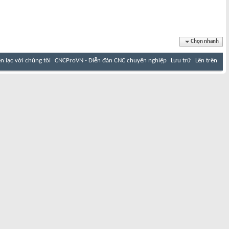
Chọn nhanh
ên lạc với chúng tôi
CNCProVN - Diễn đàn CNC chuyên nghiệp
Lưu trữ
Lên trên