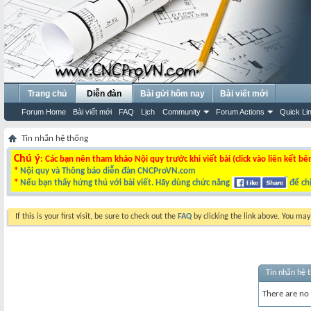
Trang chủ
Diễn đàn
Bài gửi hôm nay
Bài viết mới
Forum Home
Bài viết mới
FAQ
Lịch
Community
Forum Actions
Quick Li
Tin nhắn hệ thống
Chú ý
: Các bạn nên tham khảo Nội quy trước khi viết bài (click vào liên kết bê
*
Nội quy và Thông báo diễn đàn CNCProVN.com
*
Nếu bạn thấy hứng thú với bài viết. Hãy dùng chức năng
để chi
If this is your first visit, be sure to check out the
FAQ
by clicking the link above. You ma
Tin nhắn hệ 
There are no 