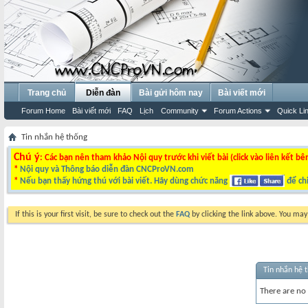
Trang chủ
Diễn đàn
Bài gửi hôm nay
Bài viết mới
Forum Home
Bài viết mới
FAQ
Lịch
Community
Forum Actions
Quick Li
Tin nhắn hệ thống
Chú ý
: Các bạn nên tham khảo Nội quy trước khi viết bài (click vào liên kết bê
*
Nội quy và Thông báo diễn đàn CNCProVN.com
*
Nếu bạn thấy hứng thú với bài viết. Hãy dùng chức năng
để chi
If this is your first visit, be sure to check out the
FAQ
by clicking the link above. You ma
Tin nhắn hệ 
There are no 