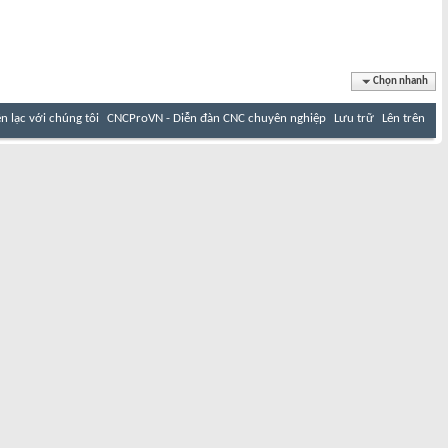
Chọn nhanh
ên lạc với chúng tôi
CNCProVN - Diễn đàn CNC chuyên nghiệp
Lưu trữ
Lên trên