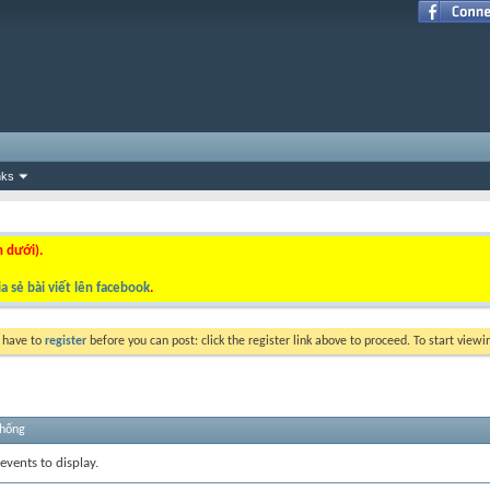
nks
n dưới).
a sẻ bài viết lên facebook
.
y have to
register
before you can post: click the register link above to proceed. To start view
thống
events to display.