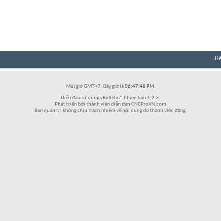
Li
Múi giờ GMT +7. Bây giờ là
06:47:48 PM
.
Diễn đàn sử dụng vBulletin® Phiên bản 4.2.3.
Phát triển bởi thành viên diễn đàn CNCProVN.com
Ban quản trị không chịu trách nhiệm về nội dung do thành viên đăng.