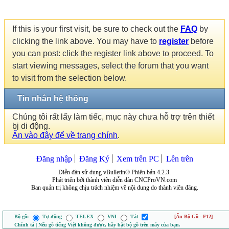
If this is your first visit, be sure to check out the
FAQ
by
clicking the link above. You may have to
register
before
you can post: click the register link above to proceed. To
start viewing messages, select the forum that you want
to visit from the selection below.
Tin nhắn hệ thống
Chúng tôi rất lấy làm tiếc, mục này chưa hỗ trợ trên thiết
bị di động.
Ấn vào đây để về trang chính
.
Đăng nhập
Đăng Ký
Xem trên PC
Lên trên
Diễn đàn sử dụng vBulletin® Phiên bản 4.2.3.
Phát triển bởi thành viên diễn đàn CNCProVN.com
Ban quản trị không chịu trách nhiệm về nội dung do thành viên đăng.
Bộ gõ:
Tự động
TELEX
VNI
Tắt
[Ẩn Bộ Gõ - F12]
Chính tả | Nếu gõ tiếng Việt không được, hãy bật bộ gõ trên máy của bạn.