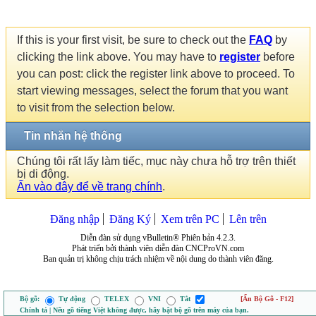
If this is your first visit, be sure to check out the
FAQ
by
clicking the link above. You may have to
register
before
you can post: click the register link above to proceed. To
start viewing messages, select the forum that you want
to visit from the selection below.
Tin nhắn hệ thống
Chúng tôi rất lấy làm tiếc, mục này chưa hỗ trợ trên thiết
bị di động.
Ấn vào đây để về trang chính
.
Đăng nhập
Đăng Ký
Xem trên PC
Lên trên
Diễn đàn sử dụng vBulletin® Phiên bản 4.2.3.
Phát triển bởi thành viên diễn đàn CNCProVN.com
Ban quản trị không chịu trách nhiệm về nội dung do thành viên đăng.
Bộ gõ:
Tự động
TELEX
VNI
Tắt
[Ẩn Bộ Gõ - F12]
Chính tả | Nếu gõ tiếng Việt không được, hãy bật bộ gõ trên máy của bạn.