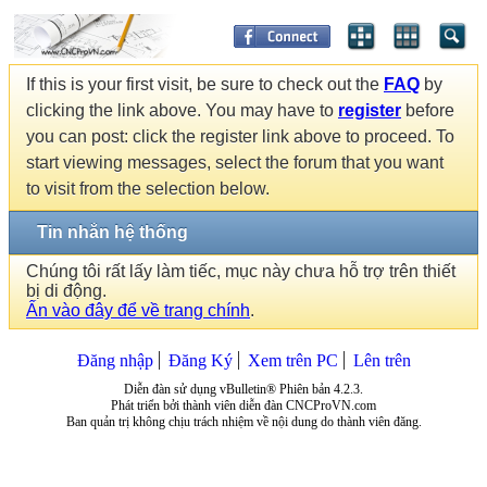
If this is your first visit, be sure to check out the
FAQ
by
clicking the link above. You may have to
register
before
you can post: click the register link above to proceed. To
start viewing messages, select the forum that you want
to visit from the selection below.
Tin nhắn hệ thống
Chúng tôi rất lấy làm tiếc, mục này chưa hỗ trợ trên thiết
bị di động.
Ấn vào đây để về trang chính
.
Đăng nhập
Đăng Ký
Xem trên PC
Lên trên
Diễn đàn sử dụng vBulletin® Phiên bản 4.2.3.
Phát triển bởi thành viên diễn đàn CNCProVN.com
Ban quản trị không chịu trách nhiệm về nội dung do thành viên đăng.