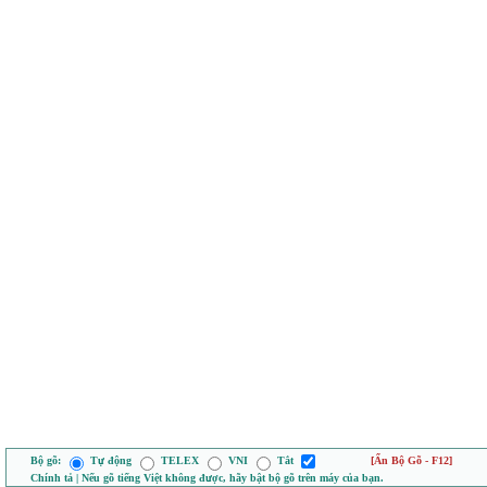
Bộ gõ:
Tự động
TELEX
VNI
Tắt
[Ẩn Bộ Gõ - F12]
Chính tả | Nếu gõ tiếng Việt không được, hãy bật bộ gõ trên máy của bạn.