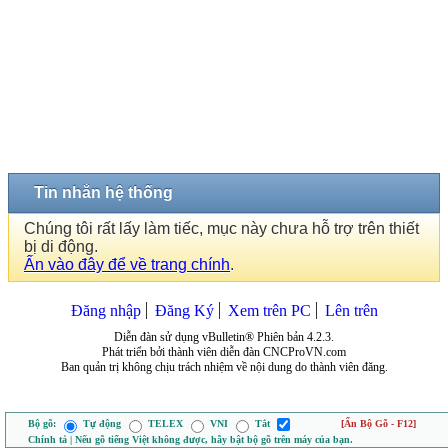
Tin nhắn hệ thống
Chúng tôi rất lấy làm tiếc, mục này chưa hỗ trợ trên thiết
bị di động.
Ấn vào đây để về trang chính
.
Đăng nhập
Đăng Ký
Xem trên PC
Lên trên
Diễn đàn sử dụng vBulletin® Phiên bản 4.2.3.
Phát triển bởi thành viên diễn đàn CNCProVN.com
Ban quản trị không chịu trách nhiệm về nội dung do thành viên đăng.
Bộ gõ:
Tự động
TELEX
VNI
Tắt
[Ẩn Bộ Gõ - F12]
Chính tả | Nếu gõ tiếng Việt không được, hãy bật bộ gõ trên máy của bạn.