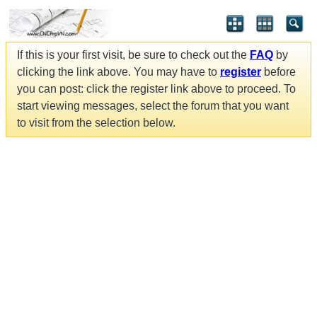
If this is your first visit, be sure to check out the
FAQ
by
clicking the link above. You may have to
register
before
you can post: click the register link above to proceed. To
start viewing messages, select the forum that you want
to visit from the selection below.