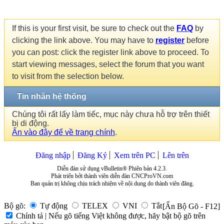
If this is your first visit, be sure to check out the
FAQ
by
clicking the link above. You may have to
register
before
you can post: click the register link above to proceed. To
start viewing messages, select the forum that you want
to visit from the selection below.
Tin nhắn hệ thống
Chúng tôi rất lấy làm tiếc, mục này chưa hỗ trợ trên thiết
bị di động.
Ấn vào đây để về trang chính
.
Đăng nhập
Đăng Ký
Xem trên PC
Lên trên
Diễn đàn sử dụng vBulletin® Phiên bản 4.2.3.
Phát triển bởi thành viên diễn đàn CNCProVN.com
Ban quản trị không chịu trách nhiệm về nội dung do thành viên đăng.
Bộ gõ:
Tự động
TELEX
VNI
Tắt
[Ẩn Bộ Gõ - F12]
Chính tả | Nếu gõ tiếng Việt không được, hãy bật bộ gõ trên