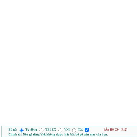
Bộ gõ:
Tự động
TELEX
VNI
Tắt
[Ẩn Bộ Gõ - F12]
Chính tả | Nếu gõ tiếng Việt không được, hãy bật bộ gõ trên máy của bạn.