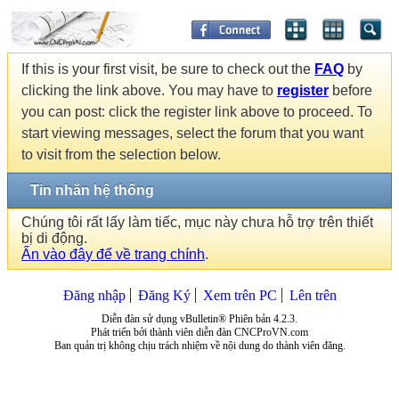
If this is your first visit, be sure to check out the
FAQ
by
clicking the link above. You may have to
register
before
you can post: click the register link above to proceed. To
start viewing messages, select the forum that you want
to visit from the selection below.
Tin nhắn hệ thống
Chúng tôi rất lấy làm tiếc, mục này chưa hỗ trợ trên thiết
bị di động.
Ấn vào đây để về trang chính
.
Đăng nhập
Đăng Ký
Xem trên PC
Lên trên
Diễn đàn sử dụng vBulletin® Phiên bản 4.2.3.
Phát triển bởi thành viên diễn đàn CNCProVN.com
Ban quản trị không chịu trách nhiệm về nội dung do thành viên đăng.