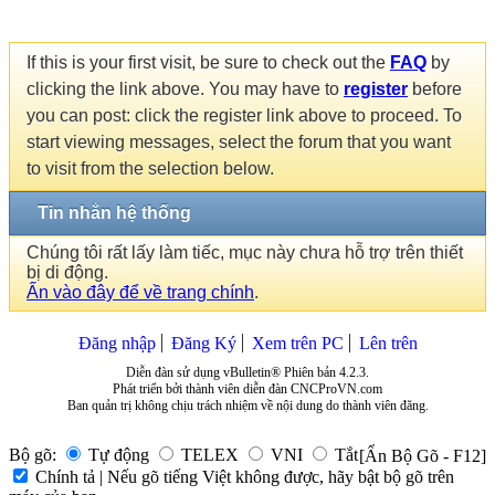
If this is your first visit, be sure to check out the
FAQ
by
clicking the link above. You may have to
register
before
you can post: click the register link above to proceed. To
start viewing messages, select the forum that you want
to visit from the selection below.
Tin nhắn hệ thống
Chúng tôi rất lấy làm tiếc, mục này chưa hỗ trợ trên thiết
bị di động.
Ấn vào đây để về trang chính
.
Đăng nhập
Đăng Ký
Xem trên PC
Lên trên
Diễn đàn sử dụng vBulletin® Phiên bản 4.2.3.
Phát triển bởi thành viên diễn đàn CNCProVN.com
Ban quản trị không chịu trách nhiệm về nội dung do thành viên đăng.
Bộ gõ:
Tự động
TELEX
VNI
Tắt
[Ẩn Bộ Gõ - F12]
Chính tả | Nếu gõ tiếng Việt không được, hãy bật bộ gõ trên