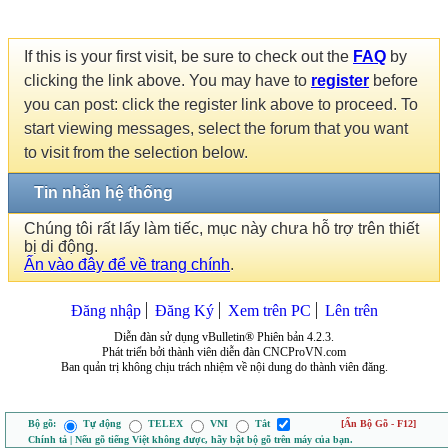
If this is your first visit, be sure to check out the
FAQ
by
clicking the link above. You may have to
register
before
you can post: click the register link above to proceed. To
start viewing messages, select the forum that you want
to visit from the selection below.
Tin nhắn hệ thống
Chúng tôi rất lấy làm tiếc, mục này chưa hỗ trợ trên thiết
bị di động.
Ấn vào đây để về trang chính
.
Đăng nhập
Đăng Ký
Xem trên PC
Lên trên
Diễn đàn sử dụng vBulletin® Phiên bản 4.2.3.
Phát triển bởi thành viên diễn đàn CNCProVN.com
Ban quản trị không chịu trách nhiệm về nội dung do thành viên đăng.
Bộ gõ:
Tự động
TELEX
VNI
Tắt
[Ẩn Bộ Gõ - F12]
Chính tả | Nếu gõ tiếng Việt không được, hãy bật bộ gõ trên máy của bạn.