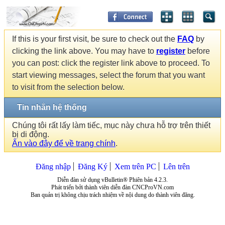
If this is your first visit, be sure to check out the
FAQ
by
clicking the link above. You may have to
register
before
you can post: click the register link above to proceed. To
start viewing messages, select the forum that you want
to visit from the selection below.
Tin nhắn hệ thống
Chúng tôi rất lấy làm tiếc, mục này chưa hỗ trợ trên thiết
bị di động.
Ấn vào đây để về trang chính
.
Đăng nhập
Đăng Ký
Xem trên PC
Lên trên
Diễn đàn sử dụng vBulletin® Phiên bản 4.2.3.
Phát triển bởi thành viên diễn đàn CNCProVN.com
Ban quản trị không chịu trách nhiệm về nội dung do thành viên đăng.