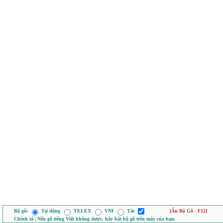
Bộ gõ:
Tự động
TELEX
VNI
Tắt
[Ẩn Bộ Gõ - F12]
Chính tả | Nếu gõ tiếng Việt không được, hãy bật bộ gõ trên máy của bạn.