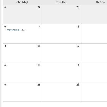
Chủ Nhật
Thứ Hai
Thứ Ba
→
27
28
→
4
5
maycncmini
(37)
→
11
12
→
18
19
→
25
26