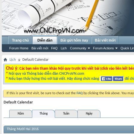
Trang chủ
Diễn đàn
Bài gửi hôm nay
Bài viết mới
Forum Home
Bài viết mới
FAQ
Lịch
Community
Forum Actions
Quick Li
Lịch
Default Calendar
Chú ý
: Các bạn nên tham khảo Nội quy trước khi viết bài (click vào liên kết bê
*
Nội quy và Thông báo diễn đàn CNCProVN.com
*
Nếu bạn thấy hứng thú với bài viết. Hãy dùng chức năng
để chi
If this is your first visit, be sure to check out the
FAQ
by clicking the link above. You ma
Default Calendar
Năm
Tháng
Tuần
Ngày
Tháng Mười Hai 2016