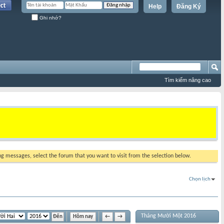
Help
Đăng Ký
Ghi nhớ?
Tìm kiếm nâng cao
ing messages, select the forum that you want to visit from the selection below.
Chọn lịch
Tháng Mười Một 2016
Hôm nay
←
→