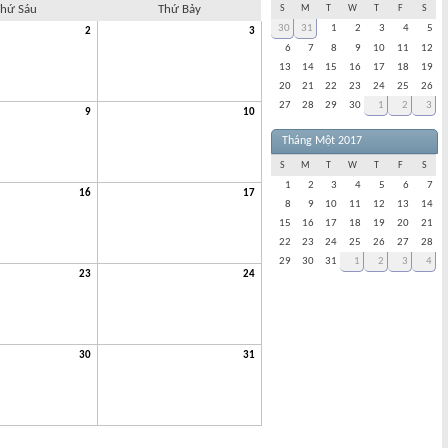
hứ Sáu
Thứ Bảy
S
M
T
W
T
F
S
30
31
1
2
3
4
5
2
3
6
7
8
9
10
11
12
13
14
15
16
17
18
19
20
21
22
23
24
25
26
27
28
29
30
1
2
3
9
10
Tháng Một 2017
S
M
T
W
T
F
S
1
2
3
4
5
6
7
16
17
8
9
10
11
12
13
14
15
16
17
18
19
20
21
22
23
24
25
26
27
28
29
30
31
1
2
3
4
23
24
30
31