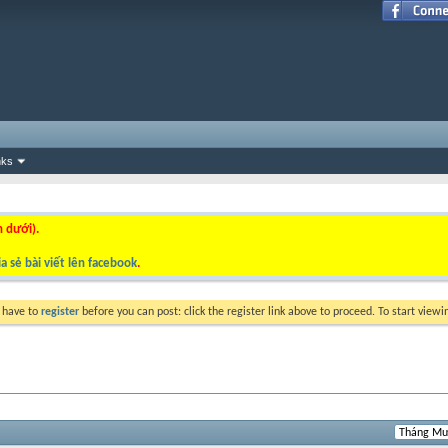
nks
n dưới).
a sẻ bài viết lên facebook
.
y have to
register
before you can post: click the register link above to proceed. To start view