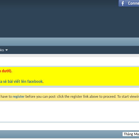
nks
n dưới).
a sẻ bài viết lên facebook
.
y have to
register
before you can post: click the register link above to proceed. To start view