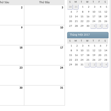
hứ Sáu
Thứ Bảy
S
M
T
W
T
F
S
30
31
1
2
3
4
5
2
3
6
7
8
9
10
11
12
13
14
15
16
17
18
19
20
21
22
23
24
25
26
27
28
29
30
1
2
3
9
10
Tháng Một 2017
S
M
T
W
T
F
S
1
2
3
4
5
6
7
16
17
8
9
10
11
12
13
14
15
16
17
18
19
20
21
22
23
24
25
26
27
28
29
30
31
1
2
3
4
23
24
30
31