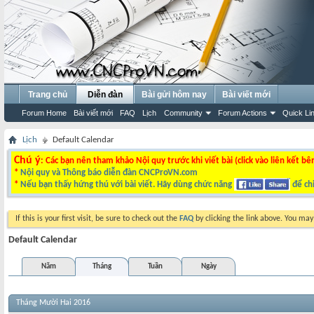
Trang chủ
Diễn đàn
Bài gửi hôm nay
Bài viết mới
Forum Home
Bài viết mới
FAQ
Lịch
Community
Forum Actions
Quick Li
Lịch
Default Calendar
Chú ý
: Các bạn nên tham khảo Nội quy trước khi viết bài (click vào liên kết bê
*
Nội quy và Thông báo diễn đàn CNCProVN.com
*
Nếu bạn thấy hứng thú với bài viết. Hãy dùng chức năng
để chi
If this is your first visit, be sure to check out the
FAQ
by clicking the link above. You ma
Default Calendar
Năm
Tháng
Tuần
Ngày
Tháng Mười Hai 2016