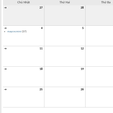
Chủ Nhật
Thứ Hai
Thứ Ba
→
27
28
→
4
5
maycncmini
(37)
→
11
12
→
18
19
→
25
26