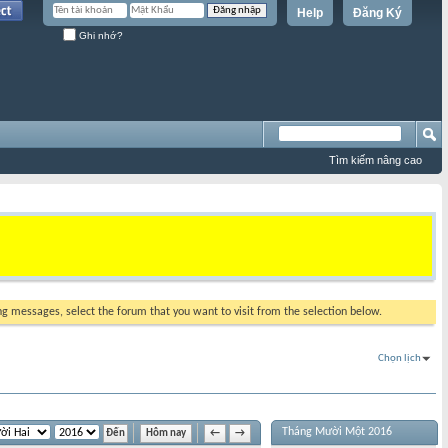
Help
Đăng Ký
Ghi nhớ?
Tìm kiếm nâng cao
ing messages, select the forum that you want to visit from the selection below.
Chọn lịch
Tháng Mười Một 2016
Hôm nay
←
→