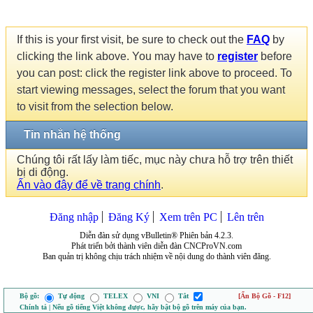
If this is your first visit, be sure to check out the
FAQ
by
clicking the link above. You may have to
register
before
you can post: click the register link above to proceed. To
start viewing messages, select the forum that you want
to visit from the selection below.
Tin nhắn hệ thống
Chúng tôi rất lấy làm tiếc, mục này chưa hỗ trợ trên thiết
bị di động.
Ấn vào đây để về trang chính
.
Đăng nhập
Đăng Ký
Xem trên PC
Lên trên
Diễn đàn sử dụng vBulletin® Phiên bản 4.2.3.
Phát triển bởi thành viên diễn đàn CNCProVN.com
Ban quản trị không chịu trách nhiệm về nội dung do thành viên đăng.
Bộ gõ:
Tự động
TELEX
VNI
Tắt
[Ẩn Bộ Gõ - F12]
Chính tả | Nếu gõ tiếng Việt không được, hãy bật bộ gõ trên máy của bạn.