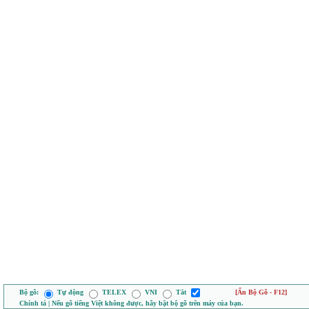
Bộ gõ:
Tự động
TELEX
VNI
Tắt
[Ẩn Bộ Gõ - F12]
Chính tả | Nếu gõ tiếng Việt không được, hãy bật bộ gõ trên máy của bạn.