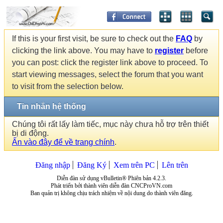
If this is your first visit, be sure to check out the
FAQ
by
clicking the link above. You may have to
register
before
you can post: click the register link above to proceed. To
start viewing messages, select the forum that you want
to visit from the selection below.
Tin nhắn hệ thống
Chúng tôi rất lấy làm tiếc, mục này chưa hỗ trợ trên thiết
bị di động.
Ấn vào đây để về trang chính
.
Đăng nhập
Đăng Ký
Xem trên PC
Lên trên
Diễn đàn sử dụng vBulletin® Phiên bản 4.2.3.
Phát triển bởi thành viên diễn đàn CNCProVN.com
Ban quản trị không chịu trách nhiệm về nội dung do thành viên đăng.