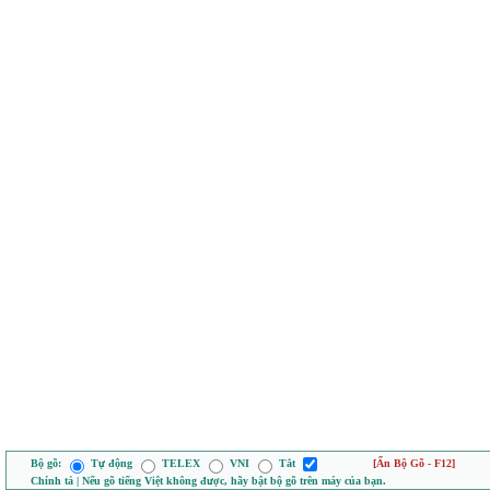
Bộ gõ:
Tự động
TELEX
VNI
Tắt
[Ẩn Bộ Gõ - F12]
Chính tả | Nếu gõ tiếng Việt không được, hãy bật bộ gõ trên máy của bạn.