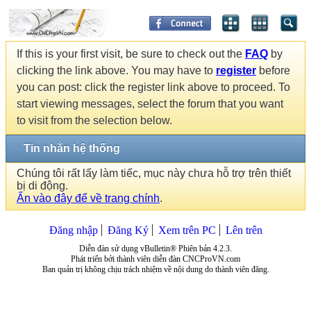
If this is your first visit, be sure to check out the
FAQ
by
clicking the link above. You may have to
register
before
you can post: click the register link above to proceed. To
start viewing messages, select the forum that you want
to visit from the selection below.
Tin nhắn hệ thống
Chúng tôi rất lấy làm tiếc, mục này chưa hỗ trợ trên thiết
bị di động.
Ấn vào đây để về trang chính
.
Đăng nhập
Đăng Ký
Xem trên PC
Lên trên
Diễn đàn sử dụng vBulletin® Phiên bản 4.2.3.
Phát triển bởi thành viên diễn đàn CNCProVN.com
Ban quản trị không chịu trách nhiệm về nội dung do thành viên đăng.