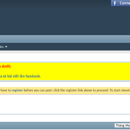
nks
n dưới).
a sẻ bài viết lên facebook
.
y have to
register
before you can post: click the register link above to proceed. To start view