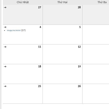
Chủ Nhật
Thứ Hai
Thứ Ba
→
27
28
→
4
5
maycncmini
(37)
→
11
12
→
18
19
→
25
26