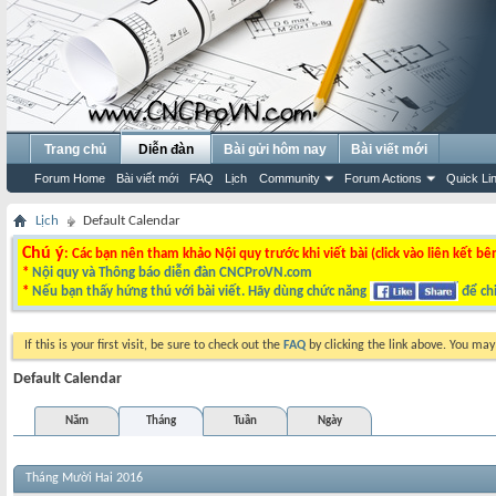
Trang chủ
Diễn đàn
Bài gửi hôm nay
Bài viết mới
Forum Home
Bài viết mới
FAQ
Lịch
Community
Forum Actions
Quick Li
Lịch
Default Calendar
Chú ý
: Các bạn nên tham khảo Nội quy trước khi viết bài (click vào liên kết bê
*
Nội quy và Thông báo diễn đàn CNCProVN.com
*
Nếu bạn thấy hứng thú với bài viết. Hãy dùng chức năng
để chi
If this is your first visit, be sure to check out the
FAQ
by clicking the link above. You ma
Default Calendar
Năm
Tháng
Tuần
Ngày
Tháng Mười Hai 2016