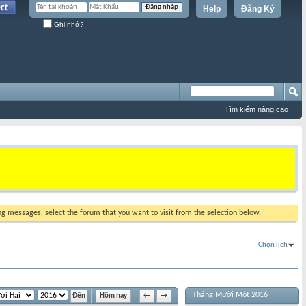
Help
Đăng Ký
Ghi nhớ?
Tìm kiếm nâng cao
ing messages, select the forum that you want to visit from the selection below.
Chọn lịch
Tháng Mười Một 2016
Hôm nay
←
→