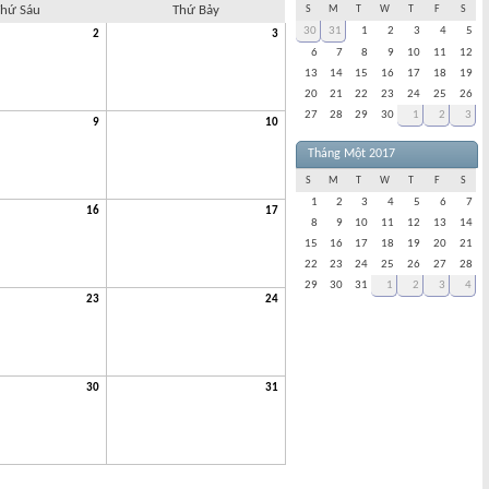
hứ Sáu
Thứ Bảy
S
M
T
W
T
F
S
30
31
1
2
3
4
5
2
3
6
7
8
9
10
11
12
13
14
15
16
17
18
19
20
21
22
23
24
25
26
27
28
29
30
1
2
3
9
10
Tháng Một 2017
S
M
T
W
T
F
S
1
2
3
4
5
6
7
16
17
8
9
10
11
12
13
14
15
16
17
18
19
20
21
22
23
24
25
26
27
28
29
30
31
1
2
3
4
23
24
30
31