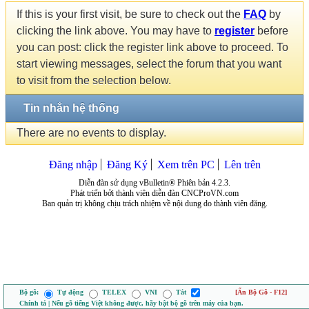
If this is your first visit, be sure to check out the
FAQ
by
clicking the link above. You may have to
register
before
you can post: click the register link above to proceed. To
start viewing messages, select the forum that you want
to visit from the selection below.
Tin nhắn hệ thống
There are no events to display.
Đăng nhập
Đăng Ký
Xem trên PC
Lên trên
Diễn đàn sử dụng vBulletin® Phiên bản 4.2.3.
Phát triển bởi thành viên diễn đàn CNCProVN.com
Ban quản trị không chịu trách nhiệm về nội dung do thành viên đăng.
Bộ gõ:
Tự động
TELEX
VNI
Tắt
[Ẩn Bộ Gõ - F12]
Chính tả | Nếu gõ tiếng Việt không được, hãy bật bộ gõ trên máy của bạn.