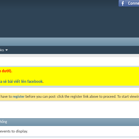
nks
n dưới).
a sẻ bài viết lên facebook
.
y have to
register
before you can post: click the register link above to proceed. To start view
thống
events to display.