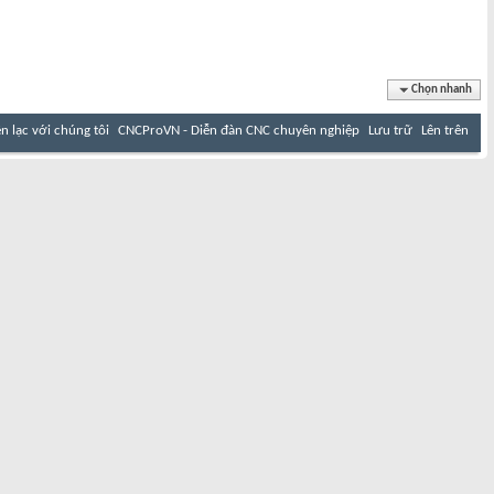
Chọn nhanh
ên lạc với chúng tôi
CNCProVN - Diễn đàn CNC chuyên nghiệp
Lưu trữ
Lên trên