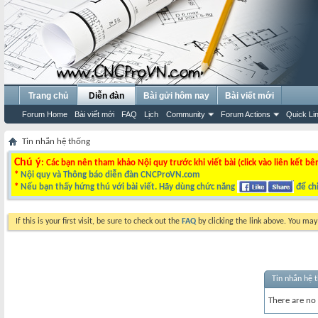
Trang chủ
Diễn đàn
Bài gửi hôm nay
Bài viết mới
Forum Home
Bài viết mới
FAQ
Lịch
Community
Forum Actions
Quick Li
Tin nhắn hệ thống
Chú ý
: Các bạn nên tham khảo Nội quy trước khi viết bài (click vào liên kết bê
*
Nội quy và Thông báo diễn đàn CNCProVN.com
*
Nếu bạn thấy hứng thú với bài viết. Hãy dùng chức năng
để chi
If this is your first visit, be sure to check out the
FAQ
by clicking the link above. You ma
Tin nhắn hệ 
There are no 