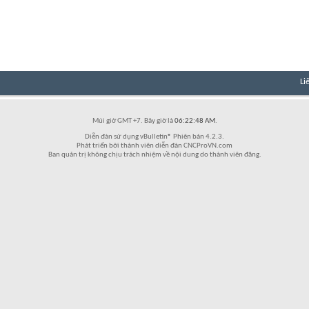
Li
Múi giờ GMT +7. Bây giờ là
06:22:48 AM
.
Diễn đàn sử dụng vBulletin® Phiên bản 4.2.3.
Phát triển bởi thành viên diễn đàn CNCProVN.com
Ban quản trị không chịu trách nhiệm về nội dung do thành viên đăng.