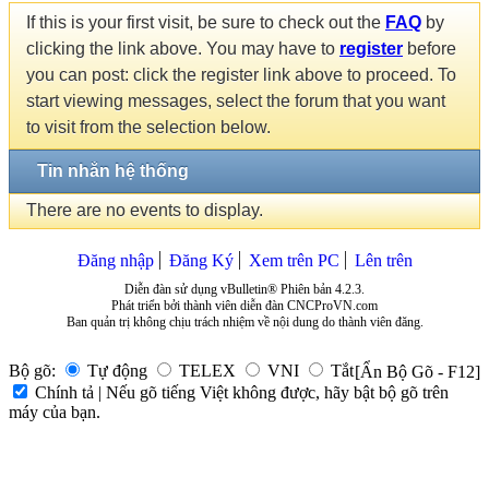
If this is your first visit, be sure to check out the
FAQ
by
clicking the link above. You may have to
register
before
you can post: click the register link above to proceed. To
start viewing messages, select the forum that you want
to visit from the selection below.
Tin nhắn hệ thống
There are no events to display.
Đăng nhập
Đăng Ký
Xem trên PC
Lên trên
Diễn đàn sử dụng vBulletin® Phiên bản 4.2.3.
Phát triển bởi thành viên diễn đàn CNCProVN.com
Ban quản trị không chịu trách nhiệm về nội dung do thành viên đăng.
Bộ gõ:
Tự động
TELEX
VNI
Tắt
[Ẩn Bộ Gõ - F12]
Chính tả | Nếu gõ tiếng Việt không được, hãy bật bộ gõ trên
máy của bạn.