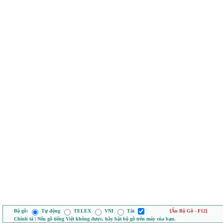
Bộ gõ:
Tự động
TELEX
VNI
Tắt
[Ẩn Bộ Gõ - F12]
Chính tả | Nếu gõ tiếng Việt không được, hãy bật bộ gõ trên máy của bạn.