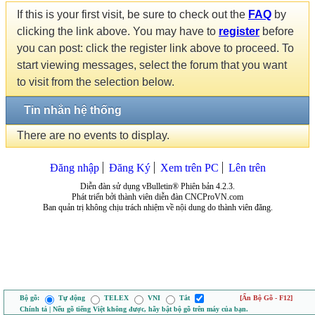
If this is your first visit, be sure to check out the
FAQ
by
clicking the link above. You may have to
register
before
you can post: click the register link above to proceed. To
start viewing messages, select the forum that you want
to visit from the selection below.
Tin nhắn hệ thống
There are no events to display.
Đăng nhập
Đăng Ký
Xem trên PC
Lên trên
Diễn đàn sử dụng vBulletin® Phiên bản 4.2.3.
Phát triển bởi thành viên diễn đàn CNCProVN.com
Ban quản trị không chịu trách nhiệm về nội dung do thành viên đăng.
Bộ gõ:
Tự động
TELEX
VNI
Tắt
[Ẩn Bộ Gõ - F12]
Chính tả | Nếu gõ tiếng Việt không được, hãy bật bộ gõ trên máy của bạn.