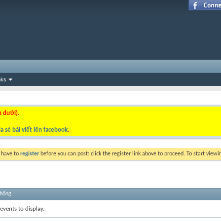
nks
n dưới).
a sẻ bài viết lên facebook
.
y have to
register
before you can post: click the register link above to proceed. To start view
thống
events to display.