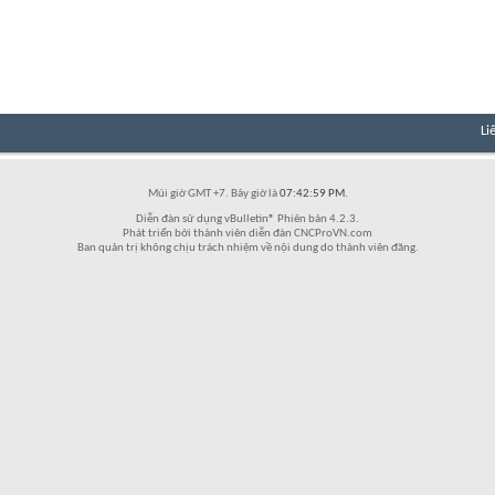
Li
Múi giờ GMT +7. Bây giờ là
07:42:59 PM
.
Diễn đàn sử dụng vBulletin® Phiên bản 4.2.3.
Phát triển bởi thành viên diễn đàn CNCProVN.com
Ban quản trị không chịu trách nhiệm về nội dung do thành viên đăng.