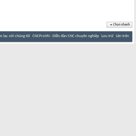
Chọn nhanh
ên lạc với chúng tôi
CNCProVN - Diễn đàn CNC chuyên nghiệp
Lưu trữ
Lên trên