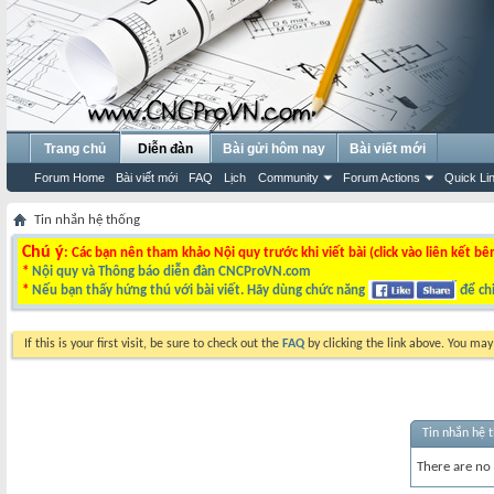
Trang chủ
Diễn đàn
Bài gửi hôm nay
Bài viết mới
Forum Home
Bài viết mới
FAQ
Lịch
Community
Forum Actions
Quick Li
Tin nhắn hệ thống
Chú ý
: Các bạn nên tham khảo Nội quy trước khi viết bài (click vào liên kết bê
*
Nội quy và Thông báo diễn đàn CNCProVN.com
*
Nếu bạn thấy hứng thú với bài viết. Hãy dùng chức năng
để chi
If this is your first visit, be sure to check out the
FAQ
by clicking the link above. You ma
Tin nhắn hệ 
There are no 