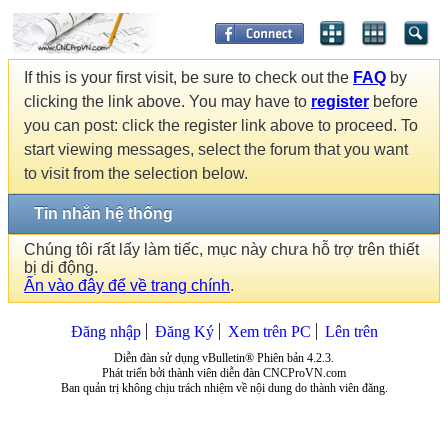
If this is your first visit, be sure to check out the
FAQ
by
clicking the link above. You may have to
register
before
you can post: click the register link above to proceed. To
start viewing messages, select the forum that you want
to visit from the selection below.
Tin nhắn hệ thống
Chúng tôi rất lấy làm tiếc, mục này chưa hỗ trợ trên thiết
bị di động.
Ấn vào đây để về trang chính
.
Đăng nhập
Đăng Ký
Xem trên PC
Lên trên
Diễn đàn sử dụng vBulletin® Phiên bản 4.2.3.
Phát triển bởi thành viên diễn đàn CNCProVN.com
Ban quản trị không chịu trách nhiệm về nội dung do thành viên đăng.