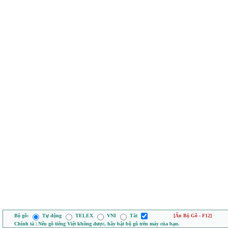
Bộ gõ:
Tự động
TELEX
VNI
Tắt
[Ẩn Bộ Gõ - F12]
Chính tả | Nếu gõ tiếng Việt không được, hãy bật bộ gõ trên máy của bạn.