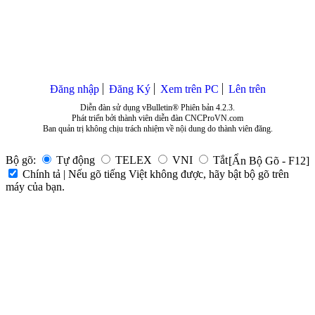
Đăng nhập
Đăng Ký
Xem trên PC
Lên trên
Diễn đàn sử dụng vBulletin® Phiên bản 4.2.3.
Phát triển bởi thành viên diễn đàn CNCProVN.com
Ban quản trị không chịu trách nhiệm về nội dung do thành viên đăng.
Bộ gõ:
Tự động
TELEX
VNI
Tắt
[Ẩn Bộ Gõ - F12]
Chính tả | Nếu gõ tiếng Việt không được, hãy bật bộ gõ trên
máy của bạn.