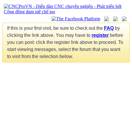
If this is your first visit, be sure to check out the
FAQ
by
clicking the link above. You may have to
register
before
you can post: click the register link above to proceed. To
start viewing messages, select the forum that you want
to visit from the selection below.