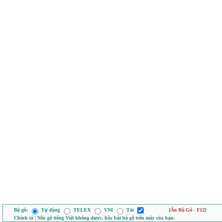
Bộ gõ:
Tự động
TELEX
VNI
Tắt
[Ẩn Bộ Gõ - F12]
Chính tả | Nếu gõ tiếng Việt không được, hãy bật bộ gõ trên máy của bạn.