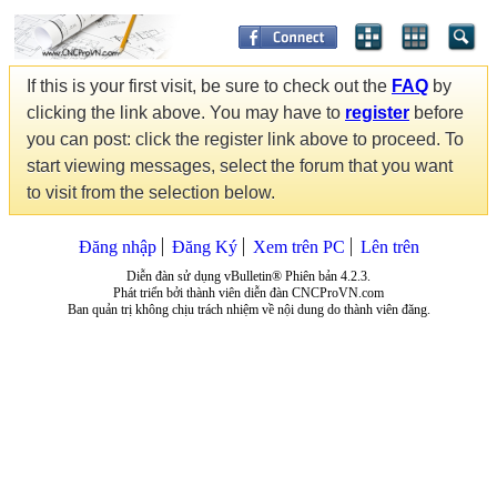
If this is your first visit, be sure to check out the
FAQ
by
clicking the link above. You may have to
register
before
you can post: click the register link above to proceed. To
start viewing messages, select the forum that you want
to visit from the selection below.
Đăng nhập
Đăng Ký
Xem trên PC
Lên trên
Diễn đàn sử dụng vBulletin® Phiên bản 4.2.3.
Phát triển bởi thành viên diễn đàn CNCProVN.com
Ban quản trị không chịu trách nhiệm về nội dung do thành viên đăng.