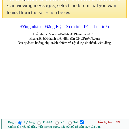
start viewing messages, select the forum that you want
to visit from the selection below.
Đăng nhập
Đăng Ký
Xem trên PC
Lên trên
Diễn đàn sử dụng vBulletin® Phiên bản 4.2.3.
Phát triển bởi thành viên diễn đàn CNCProVN.com
Ban quản trị không chịu trách nhiệm về nội dung do thành viên đăng.
Bộ gõ:
Tự động
TELEX
VNI
Tắt
[Ẩn Bộ Gõ - F12]
Chính tả | Nếu gõ tiếng Việt không được, hãy bật bộ gõ trên máy của bạn.