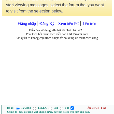
start viewing messages, select the forum that you want
to visit from the selection below.
Đăng nhập
Đăng Ký
Xem trên PC
Lên trên
Diễn đàn sử dụng vBulletin® Phiên bản 4.2.3.
Phát triển bởi thành viên diễn đàn CNCProVN.com
Ban quản trị không chịu trách nhiệm về nội dung do thành viên đăng.
Bộ gõ:
Tự động
TELEX
VNI
Tắt
[Ẩn Bộ Gõ - F12]
Chính tả | Nếu gõ tiếng Việt không được, hãy bật bộ gõ trên máy của bạn.