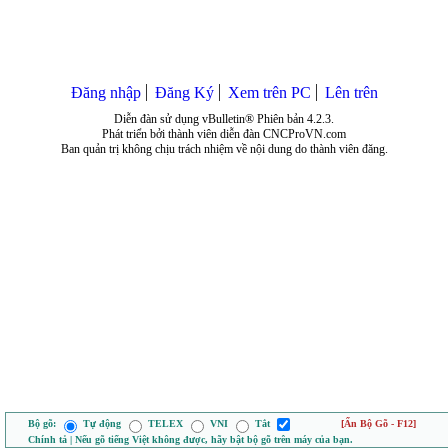
Đăng nhập
Đăng Ký
Xem trên PC
Lên trên
Diễn đàn sử dụng vBulletin® Phiên bản 4.2.3.
Phát triển bởi thành viên diễn đàn CNCProVN.com
Ban quản trị không chịu trách nhiệm về nội dung do thành viên đăng.
Bộ gõ:
Tự động
TELEX
VNI
Tắt
[Ẩn Bộ Gõ - F12]
Chính tả | Nếu gõ tiếng Việt không được, hãy bật bộ gõ trên máy của bạn.