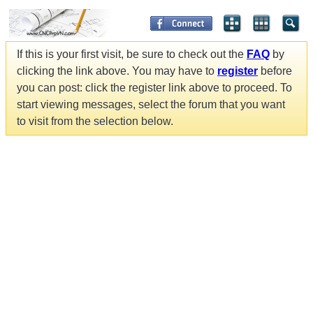
If this is your first visit, be sure to check out the
FAQ
by
clicking the link above. You may have to
register
before
you can post: click the register link above to proceed. To
start viewing messages, select the forum that you want
to visit from the selection below.