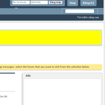
Help
Đăng Ký
Ghi nhớ?
Tìm kiếm nâng cao
ing messages, select the forum that you want to visit from the selection below.
Ads
ủa các