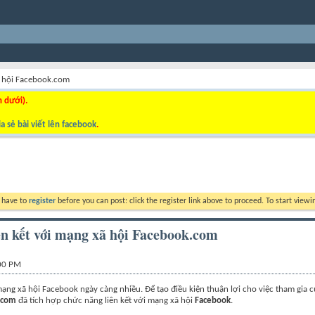
ã hội Facebook.com
n dưới).
a sẻ bài viết lên facebook
.
y have to
register
before you can post: click the register link above to proceed. To start view
ên kết với mạng xã hội Facebook.com
:00 PM
ạng xã hội Facebook ngày càng nhiều. Để tạo điều kiện thuận lợi cho việc tham gia c
.com
đã tích hợp chức năng liên kết với mạng xã hội
Facebook
.