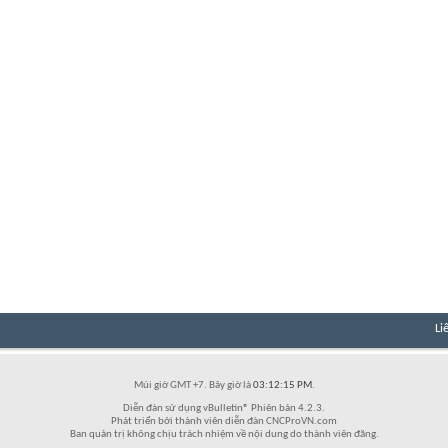
Li
Múi giờ GMT +7. Bây giờ là
03:12:15 PM
.
Diễn đàn sử dụng vBulletin® Phiên bản 4.2.3.
Phát triển bởi thành viên diễn đàn CNCProVN.com
Ban quản trị không chịu trách nhiệm về nội dung do thành viên đăng.