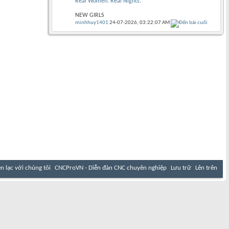
Real Women. Real Nights.
NEW GIRLS
minhhuy1401
24-07-2026,
03:22:07 AM
ên lạc với chúng tôi
CNCProVN - Diễn đàn CNC chuyên nghiệp
Lưu trữ
Lên trên