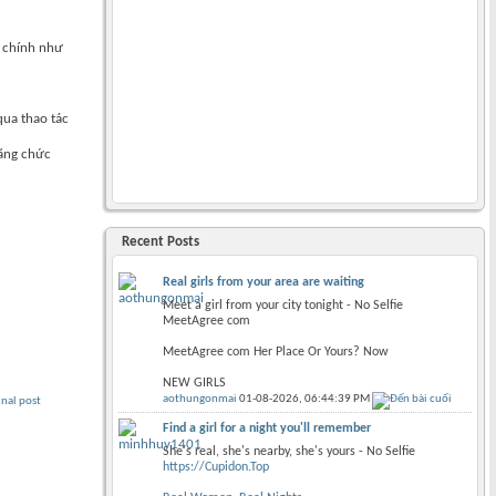
g chính như
ua thao tác
bằng chức
Recent Posts
Real girls from your area are waiting
Meet a girl from your city tonight - No Selfie
MeetAgree com
MeetAgree com Her Place Or Yours? Now
NEW GIRLS
aothungonmai
01-08-2026,
06:44:39 PM
inal post
Find a girl for a night you'll remember
She's real, she's nearby, she's yours - No Selfie
https://Cupidon.Top