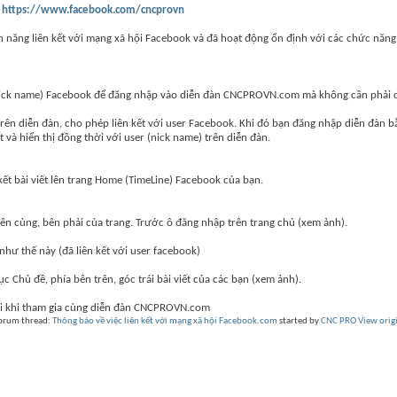
n
https://www.facebook.com/cncprovn
 năng liên kết với mạng xã hội Facebook và đã hoạt động ổn định với các chức năn
nick name) Facebook để đăng nhập vào diễn đàn CNCPROVN.com mà không cần phải q
trên diễn đàn, cho phép liên kết với user Facebook. Khi đó bạn đăng nhập diễn đàn 
t và hiển thị đồng thời với user (nick name) trên diễn đàn.
kết bài viết lên trang Home (TimeLine) Facebook của bạn.
ên cùng, bên phải của trang. Trước ô đăng nhập trên trang chủ (xem ảnh).
hư thế này (đã liên kết với user facebook)
 Chủ đề, phía bên trên, góc trái bài viết của các bạn (xem ảnh).
mái khi tham gia cùng diễn đàn CNCPROVN.com
 forum thread:
Thông báo về việc liên kết với mạng xã hội Facebook.com
started by
CNC PRO
View orig