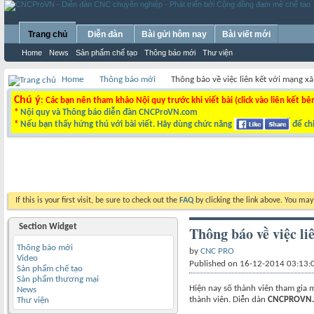
Trang chủ
Diễn đàn
Bài gửi hôm nay
Bài viết mới
Home
News
Sản phẩm chế tạo
Thông báo mới
Thư viện
Home
Thông báo mới
Thông báo về việc liên kết với mạng x
Chú ý
: Các bạn nên tham khảo Nội quy trước khi viết bài (click vào liên kết bê
*
Nội quy và Thông báo diễn đàn CNCProVN.com
*
Nếu bạn thấy hứng thú với bài viết. Hãy dùng chức năng
để chi
If this is your first visit, be sure to check out the
FAQ
by clicking the link above. You ma
Section Widget
Thông báo về việc li
Thông báo mới
by
CNC PRO
Video
Published on 16-12-2014 03:13
Sản phẩm chế tạo
Sản phẩm thương mại
Hiện nay số thành viên tham gia m
News
thành viên. Diễn dàn
CNCPROVN
Thư viện