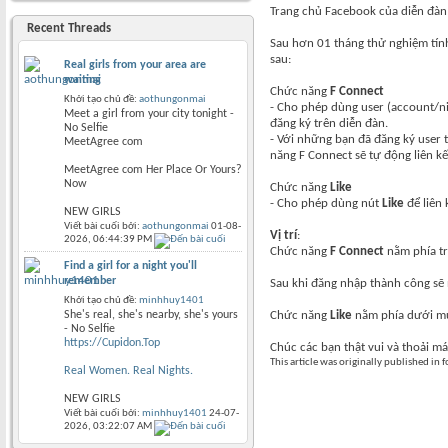
Trang chủ Facebook của diễn đà
Recent Threads
Sau hơn 01 tháng thử nghiệm tính
sau:
Real girls from your area are
waiting
Chức năng
F Connect
Khởi tạo chủ đề:
aothungonmai
- Cho phép dùng user (account/
Meet a girl from your city tonight -
đăng ký trên diễn đàn.
No Selfie
- Với những bạn đã đăng ký user 
MeetAgree com
năng F Connect sẽ tự động liên kế
MeetAgree com Her Place Or Yours?
Now
Chức năng
Like
- Cho phép dùng nút
Like
để liên 
NEW GIRLS
Viết bài cuối bởi:
aothungonmai
01-08-
Vị trí
:
2026,
06:44:39 PM
Chức năng
F Connect
nằm phía tr
Find a girl for a night you'll
remember
Sau khi đăng nhập thành công sẽ n
Khởi tạo chủ đề:
minhhuy1401
She's real, she's nearby, she's yours
Chức năng
Like
nằm phía dưới mục
- No Selfie
https://Cupidon.Top
Chúc các bạn thật vui và thoải 
This article was originally published in
Real Women. Real Nights.
NEW GIRLS
Viết bài cuối bởi:
minhhuy1401
24-07-
2026,
03:22:07 AM