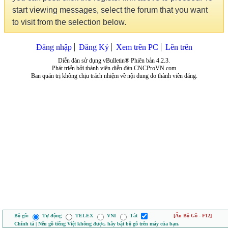
start viewing messages, select the forum that you want
to visit from the selection below.
Đăng nhập
Đăng Ký
Xem trên PC
Lên trên
Diễn đàn sử dụng vBulletin® Phiên bản 4.2.3.
Phát triển bởi thành viên diễn đàn CNCProVN.com
Ban quản trị không chịu trách nhiệm về nội dung do thành viên đăng.
Bộ gõ:
Tự động
TELEX
VNI
Tắt
[Ẩn Bộ Gõ - F12]
Chính tả | Nếu gõ tiếng Việt không được, hãy bật bộ gõ trên máy của bạn.