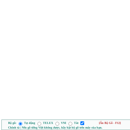
Bộ gõ:
Tự động
TELEX
VNI
Tắt
[Ẩn Bộ Gõ - F12]
Chính tả | Nếu gõ tiếng Việt không được, hãy bật bộ gõ trên máy của bạn.