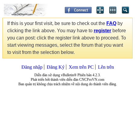
If this is your first visit, be sure to check out the
FAQ
by
clicking the link above. You may have to
register
before
you can post: click the register link above to proceed. To
start viewing messages, select the forum that you want
to visit from the selection below.
Đăng nhập
Đăng Ký
Xem trên PC
Lên trên
Diễn đàn sử dụng vBulletin® Phiên bản 4.2.3.
Phát triển bởi thành viên diễn đàn CNCProVN.com
Ban quản trị không chịu trách nhiệm về nội dung do thành viên đăng.