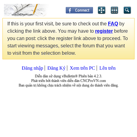
If this is your first visit, be sure to check out the
FAQ
by
clicking the link above. You may have to
register
before
you can post: click the register link above to proceed. To
start viewing messages, select the forum that you want
to visit from the selection below.
Đăng nhập
Đăng Ký
Xem trên PC
Lên trên
Diễn đàn sử dụng vBulletin® Phiên bản 4.2.3.
Phát triển bởi thành viên diễn đàn CNCProVN.com
Ban quản trị không chịu trách nhiệm về nội dung do thành viên đăng.