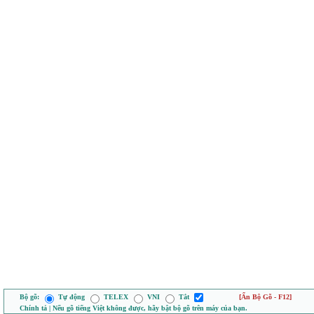
Bộ gõ:
Tự động
TELEX
VNI
Tắt
[Ẩn Bộ Gõ - F12]
Chính tả | Nếu gõ tiếng Việt không được, hãy bật bộ gõ trên máy của bạn.