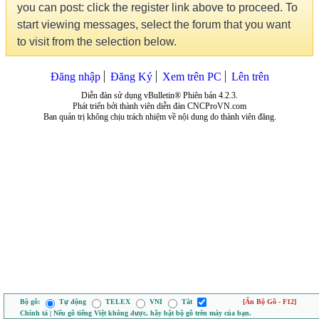
you can post: click the register link above to proceed. To
start viewing messages, select the forum that you want
to visit from the selection below.
Đăng nhập
Đăng Ký
Xem trên PC
Lên trên
Diễn đàn sử dụng vBulletin® Phiên bản 4.2.3.
Phát triển bởi thành viên diễn đàn CNCProVN.com
Ban quản trị không chịu trách nhiệm về nội dung do thành viên đăng.
Bộ gõ:
Tự động
TELEX
VNI
Tắt
[Ẩn Bộ Gõ - F12]
Chính tả | Nếu gõ tiếng Việt không được, hãy bật bộ gõ trên máy của bạn.