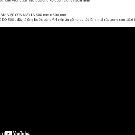
u, chủ yếu là xài hiệu quả chứ ko quan trọng ngoại hình
LÀM VIỆC CỦA MÁY LÀ 500 mm x 500 mm
 500 , đây là ống bước sóng 9.4 nên ăn gỗ ko dc tốt lắm, mai ráp xong con 10.6 