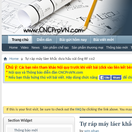
Trang chủ
Diễn đàn
Bài gửi hôm nay
Bài viết mới
Home
Video
News
Sản phẩm chế tạo
Sản phẩm thương mại
Thông báo mới
Home
Tự ráp máy láer khắc dưa hấu xài ống RF co2
Chú ý
: Các bạn nên tham khảo Nội quy trước khi viết bài (click vào liên kết bê
*
Nội quy và Thông báo diễn đàn CNCProVN.com
*
Nếu bạn thấy hứng thú với bài viết. Hãy dùng chức năng
để chi
If this is your first visit, be sure to check out the
FAQ
by clicking the link above. You ma
Section Widget
Tự ráp máy láer khắ
Thông báo mới
by
sơn phan