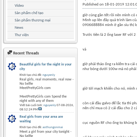
Published on 18-01-2019 12:01
Video
Sản phẩm chế tạo
giờ cũng gần tết rồi nên mình có 
Mình up lên đây quá trình làm củ
Sản phẩm thương mại
0906688884 mình ở gần siu thị lo
News
Trước tiên là 2 ống laser RF với 
Thư viện
và
Recent Threads
giờ phải tháo ống ra kiểm tra cái
Beautiful girls for the night in your
như bóng dưới 100w mà nó phải có
city
Khởi tạo chủ đề:
nguyenly
Real girls, real moments, real now -
No Selfie
MeetPrettyGirls com
giờ tới mạch khiển cho nó, mình 
MeetPrettyGirls com Spend the
night with any of them
còn cái đầu galvo để lắc tia thì 
Viết bài cuối bởi:
nguyenly
07-08-2026,
nên chỉ mua có 2 cái đầu cho 2 c
08:52:24 PM
Real girls from your area are
waiting
cục nguồn RF cho ống to khủng b
Khởi tạo chủ đề:
aothungonmai
Meet a girl from your city tonight -
No Selfie