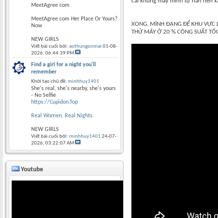
cái khung máy mình tự hàn nên xấ
MeetAgree com
MeetAgree com Her Place Or Yours?
XONG, MÌNH ĐANG ĐỂ KHU VỰC 
Now
THỬ MÁY Ở 20 % CÔNG SUẤT TỐC ĐỘ
NEW GIRLS
Viết bài cuối bởi:
aothungonmai
01-08-
2026,
06:44:39 PM
Find a girl for a night you'll
remember
Khởi tạo chủ đề:
minhhuy1401
She's real, she's nearby, she's yours
- No Selfie
https://Cupidon.Top
Real Women. Real Nights.
NEW GIRLS
Viết bài cuối bởi:
minhhuy1401
24-07-
2026,
03:22:07 AM
Youtube