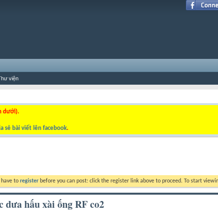
Thư viện
n dưới).
a sẻ bài viết lên facebook
.
y have to
register
before you can post: click the register link above to proceed. To start view
c dưa hấu xài ống RF co2