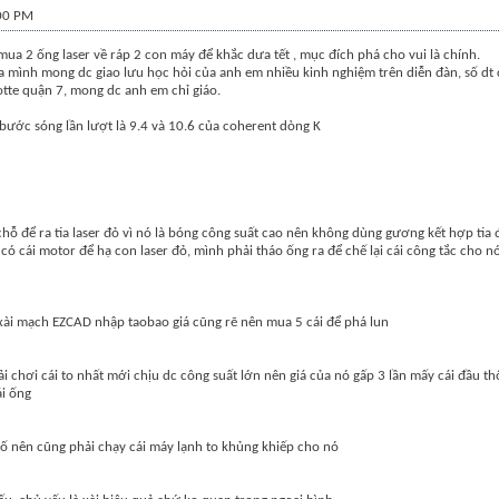
:00 PM
mua 2 ống laser về ráp 2 con máy để khắc dưa tết , mục đích phá cho vui là chính.
a mình mong dc giao lưu học hỏi của anh em nhiều kinh nghiệm trên diễn đàn, số dt 
tte quận 7, mong dc anh em chỉ giáo.
2 bước sóng lần lượt là 9.4 và 10.6 của coherent dòng K
 chỗ để ra tia laser đỏ vì nó là bóng công suất cao nên không dùng gương kết hợp tia 
 cái motor để hạ con laser đỏ, mình phải tháo ống ra để chế lại cái công tắc cho n
xài mạch EZCAD nhập taobao giá cũng rẽ nên mua 5 cái để phá lun
phải chơi cái to nhất mới chịu dc công suất lớn nên giá của nó gấp 3 lần mấy cái đầu 
ái ống
ố nên cũng phải chạy cái máy lạnh to khủng khiếp cho nó