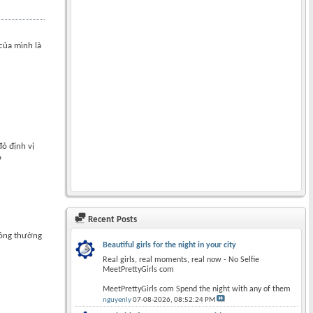
của mình là
đỏ định vị
ó
Recent Posts
thông thường
Beautiful girls for the night in your city
Real girls, real moments, real now - No Selfie
MeetPrettyGirls com
MeetPrettyGirls com Spend the night with any of them
nguyenly
07-08-2026,
08:52:24 PM