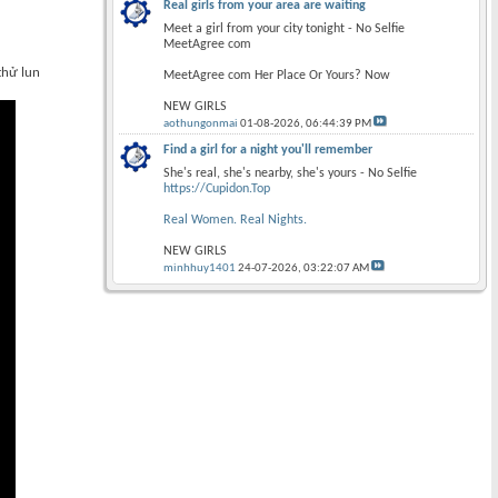
Real girls from your area are waiting
Meet a girl from your city tonight - No Selfie
MeetAgree com
thử lun
MeetAgree com Her Place Or Yours? Now
NEW GIRLS
aothungonmai
01-08-2026,
06:44:39 PM
Find a girl for a night you'll remember
She's real, she's nearby, she's yours - No Selfie
https://Cupidon.Top
Real Women. Real Nights.
NEW GIRLS
minhhuy1401
24-07-2026,
03:22:07 AM