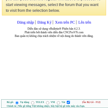
start viewing messages, select the forum that you want
to visit from the selection below.
Đăng nhập
Đăng Ký
Xem trên PC
Lên trên
Diễn đàn sử dụng vBulletin® Phiên bản 4.2.3.
Phát triển bởi thành viên diễn đàn CNCProVN.com
Ban quản trị không chịu trách nhiệm về nội dung do thành viên đăng.
Bộ gõ:
Tự động
TELEX
VNI
Tắt
[Ẩn Bộ Gõ - F12]
Chính tả | Nếu gõ tiếng Việt không được, hãy bật bộ gõ trên máy của bạn.