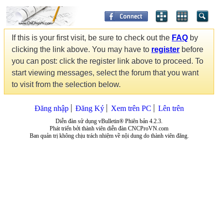
If this is your first visit, be sure to check out the
FAQ
by
clicking the link above. You may have to
register
before
you can post: click the register link above to proceed. To
start viewing messages, select the forum that you want
to visit from the selection below.
Đăng nhập
Đăng Ký
Xem trên PC
Lên trên
Diễn đàn sử dụng vBulletin® Phiên bản 4.2.3.
Phát triển bởi thành viên diễn đàn CNCProVN.com
Ban quản trị không chịu trách nhiệm về nội dung do thành viên đăng.