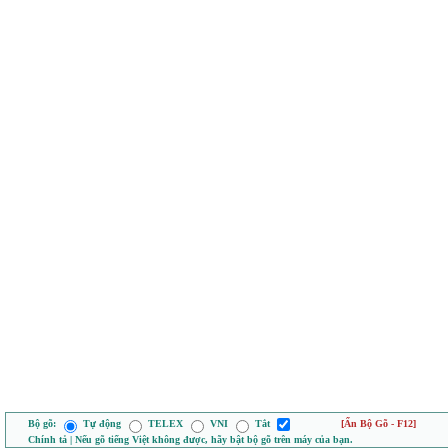
Bộ gõ:
Tự động
TELEX
VNI
Tắt
[Ẩn Bộ Gõ - F12]
Chính tả | Nếu gõ tiếng Việt không được, hãy bật bộ gõ trên máy của bạn.